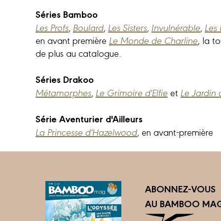
Séries Bamboo
Les Profs
,
Boulard
,
Les Sisters
,
Invulnérable
,
Les 
en avant première
Le Monde de Charline
, la t
de plus au catalogue.
Séries Drakoo
Métamorphes
,
Le Grimoire d'Elfie
et
Le Jardin 
Série Aventurier d'Ailleurs
La Princesse d'Hazelwood
, en avant-première
ABONNEZ-VOUS
AU BAMBOO MAG