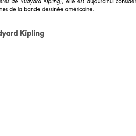
ères de Rudyard Kipling
), elle est aujourd'hui consi
mes de la bande dessinée américaine.
dyard Kipling