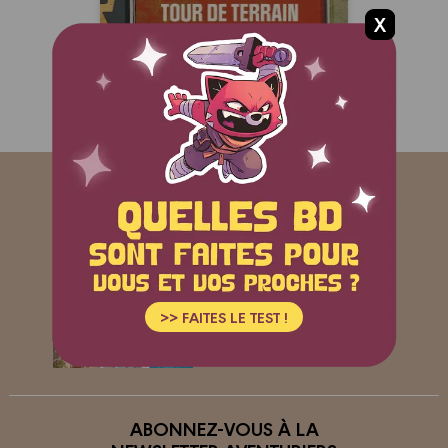
que réaliste dans le monde des
agents de footballeurs !
ABONNEZ-VOUS
AU BAMBOO MAG !
Je découvre !
>> FAITES LE TEST !
ABONNEZ-VOUS À LA