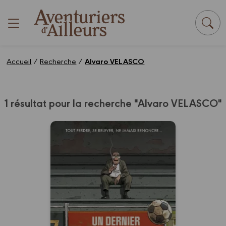
Panneau de gestion des cookies
Accueil
/
Recherche
/
Alvaro VELASCO
1 résultat pour la recherche "Alvaro VELASCO"
Un dernier tour de
terrain
29/05/2024
Date de parution :
Une plongée aussi touchante