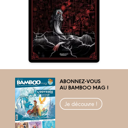
Prométhée
moderne
05/02/2025
Date de parution :
Une adaptation gothique et
fidèle du roman de Mary Shelley
ABONNEZ-VOUS
AU BAMBOO MAG !
Je découvre !