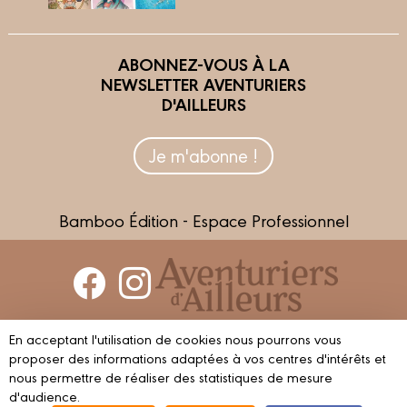
ABONNEZ-VOUS À LA
NEWSLETTER AVENTURIERS
D'AILLEURS
Je m'abonne !
Bamboo Édition - Espace Professionnel
Contactez-nous
En acceptant l'utilisation de cookies nous pourrons vous
Devenir partenaire
proposer des informations adaptées à vos centres d'intérêts et
nous permettre de réaliser des statistiques de mesure
d'audience.