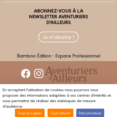
ABONNEZ-VOUS À LA
NEWSLETTER AVENTURIERS
D'AILLEURS
Je m'abonne !
Bamboo Édition - Espace Professionnel
Contactez-nous
En acceptant l'utilisation de cookies nous pourrons vous
Devenir partenaire
proposer des informations adaptées à vos centres d'intérêts et
nous permettre de réaliser des statistiques de mesure
d'audience.
Tout accepter
Tout refuser
Personnaliser
© 2023 AVENTURIERS D'AILLEURS
Mentions légales
Conditions