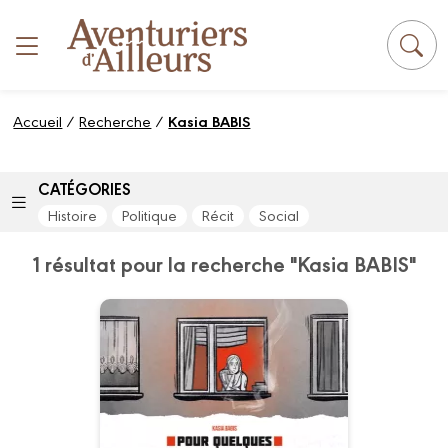
Panneau de gestion des cookies
Accueil
/
Recherche
/
Kasia BABIS
CATÉGORIES
Histoire
Politique
Récit
Social
1 résultat pour la recherche "Kasia BABIS"
Pour quelques
miettes de pain