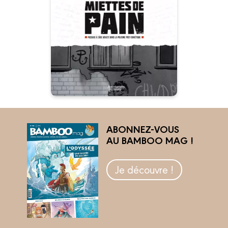
25/02/2026
Date de parution :
Le passage à l’âge adulte d'une
jeune activiste dans la Pologne
post-soviétique…
ABONNEZ-VOUS
AU BAMBOO MAG !
Je découvre !