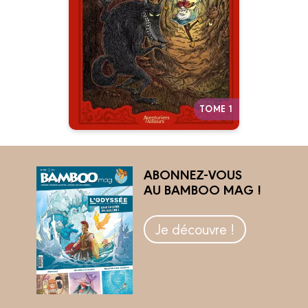
- Le capuchon
rouge
17/01/2024
Date de parution :
TOME 1
ABONNEZ-VOUS
AU BAMBOO MAG !
Je découvre !