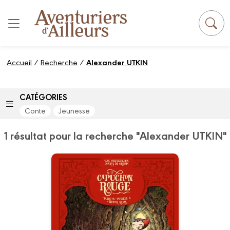
Panneau de gestion des cookies
Accueil
/
Recherche
/
Alexander UTKIN
CATÉGORIES
Conte
Jeunesse
1 résultat pour la recherche "Alexander UTKIN"
Les Merveilleux
Contes de Grimm