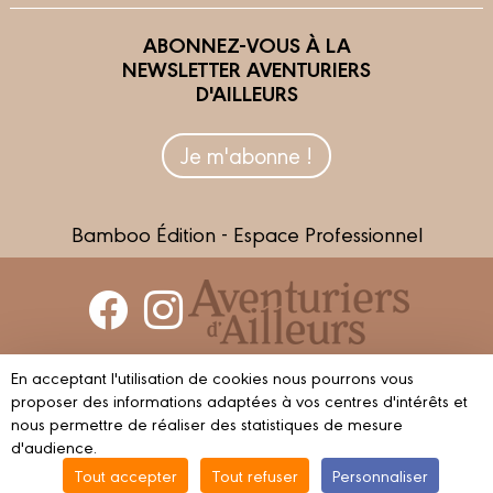
ABONNEZ-VOUS À LA
NEWSLETTER AVENTURIERS
D'AILLEURS
Je m'abonne !
Bamboo Édition - Espace Professionnel
Contactez-nous
En acceptant l'utilisation de cookies nous pourrons vous
Devenir partenaire
proposer des informations adaptées à vos centres d'intérêts et
nous permettre de réaliser des statistiques de mesure
d'audience.
Tout accepter
Tout refuser
Personnaliser
© 2023 AVENTURIERS D'AILLEURS
Mentions légales
Conditions