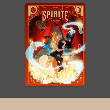
Spirite
Vol.03/4
29/01/2025
Date de parution :
Les frontières de la réalité se
brouillent quand l’amour et la
mort s’entremêlent…
En voir +