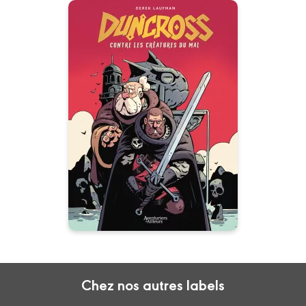
Duncross
30/04/2025
Date de parution :
Fun et action dans la Dark
Fantasy !
Chez nos autres labels