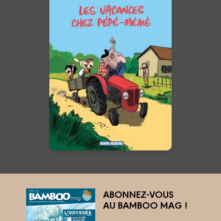
Les Vacances
chez Pépé-Mémé
Tome 01
02/04/2025
Date de parution :
Chaque été, Lisa, Lucas et Ethan
passent leurs vacances chez
leurs grands-parents, pour le
plaisir relatif de ces derniers. Le
nouvel album du grand et
unique Bouzard, à ne pas
manquer ...
En voir +
ABONNEZ-VOUS
AU BAMBOO MAG !