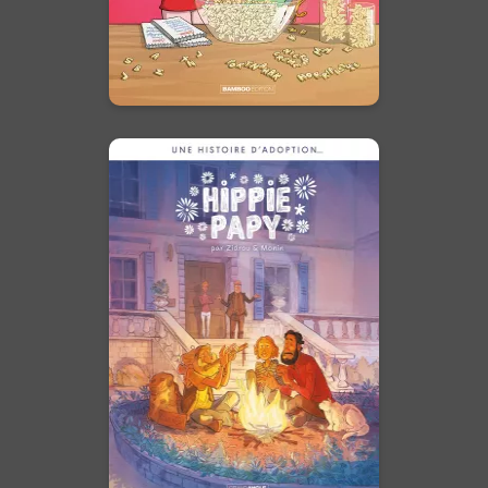
En voir +
Une histoire
d'adoption...-
Hippie papy -
Histoire complète
29/04/2026
Date de parution :
Et si le vrai héritage n’était pas
celui du sang, mais celui du
cœur ?
En voir +