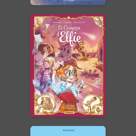
Le Grimoire d'Elfie
Vol. 07 - Histoire
Complète
28/10/2026
Date de parution :
Une aventure où le plus puissant
des pouvoirs se révèle être celui
de l'imagination.
En voir +