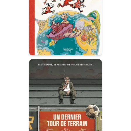
famille Criminy
07/01/2026
Date de parution :
Une aventure à 100 à l’heure
dans le style cartoons des
années 30 !
Un dernier tour de
terrain
29/05/2024
Date de parution :
Une plongée aussi touchante
que réaliste dans le monde des
agents de footballeurs !