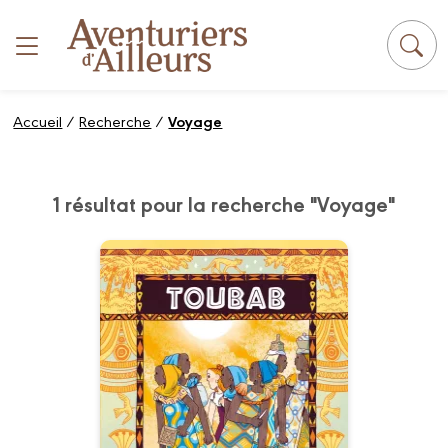
Panneau de gestion des cookies
Accueil
/
Recherche
/
Voyage
1 résultat pour la recherche "Voyage"
Toubab
Tome 01
21/02/2024
Date de parution :
Un voyage initiatique sensuel et