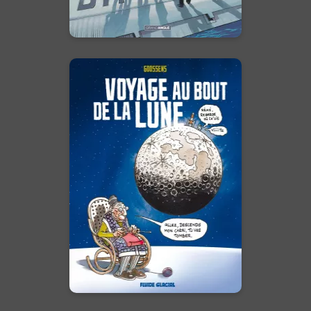
En voir +
Voyage au bout
de la lune
02/07/2020
Date de parution :
Dans un futur proche, le monde
a sombré dans le chaos et la
perversion. Partout, la guerre et
la violence font rage et
l'humanité court à sa perte.
En voir +