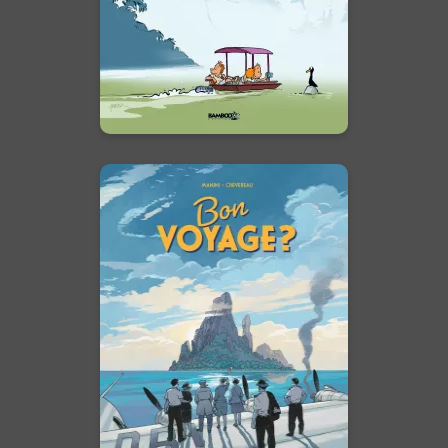
En voir +
Bon voyage ? -
histoire complète
02/05/2024
Date de parution :
Un luxueux hydravion qui
disparaît, des passagers
cabossés par la vie, un
mystérieux questionnaire, une
île inconnue au milieu de
l’océan…