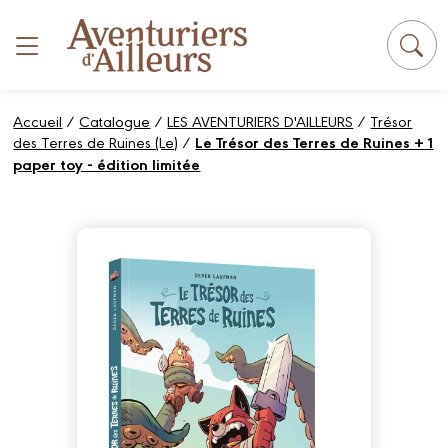
Panneau de gestion des cookies
Accueil
/
Catalogue
/
LES AVENTURIERS D'AILLEURS
/
Trésor
des Terres de Ruines (Le)
/
Le Trésor des Terres de Ruines + 1
paper toy - édition limitée