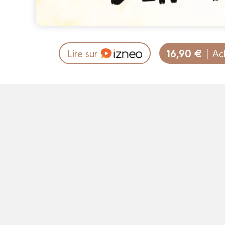
16,90 €
Lire sur
| Ac