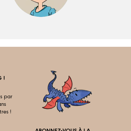
 !
s par
ans
tres !
ABONNEZ-VOUS À LA