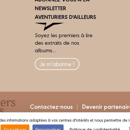
NEWSLETTER
AVENTURIERS D'AILLEURS
Soyez les premiers à lire
des extraits de nos
albums...
Je m'abonne !
Contactez-nous
Devenir partenair
des informations adaptées à vos centres d'intérêts et nous permettre de 
RS
Mentions légales
Conditions d’utilisation
V
Tout refuser
Personnaliser
Politique de confidentialité