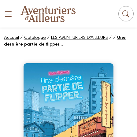
Panneau de gestion des cookies
Accueil
/
Catalogue
/
LES AVENTURIERS D'AILLEURS
/
/
Une
dernière partie de flipper...