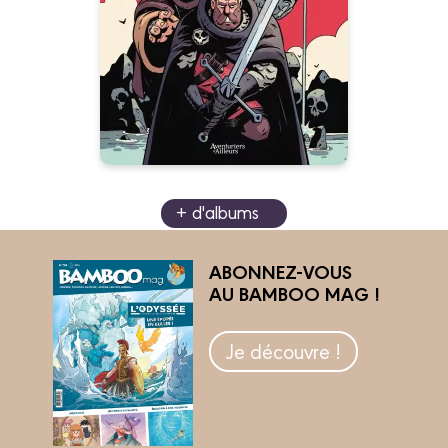
Fun et action dans la Dark
Fantasy !
+ d'albums
ABONNEZ-VOUS
AU BAMBOO MAG !
Je découvre !