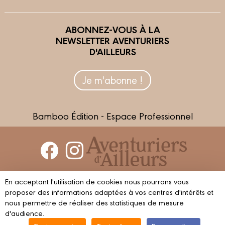
ABONNEZ-VOUS À LA
NEWSLETTER AVENTURIERS
D'AILLEURS
Je m'abonne !
Bamboo Édition - Espace Professionnel
Contactez-nous
En acceptant l'utilisation de cookies nous pourrons vous
Devenir partenaire
proposer des informations adaptées à vos centres d'intérêts et
nous permettre de réaliser des statistiques de mesure
d'audience.