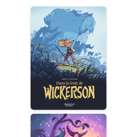
Dans la forêt de
Wickerson
01/04/2026
Date de parution :
Dans chaque petit héros se
cache un très grand courage.