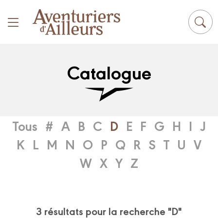
Panneau de gestion des cookies
Catalogue
Tous
#
A
B
C
D
E
F
G
H
I
J
K
L
M
N
O
P
Q
R
S
T
U
V
W
X
Y
Z
3 résultats pour la recherche "D"