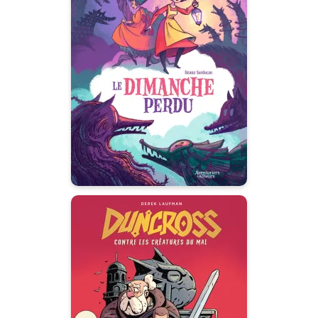
Le dimanche
perdu
25/02/2026
Date de parution :
L’imaginaire comme remède au
burn-out.
Duncross
30/04/2025
Date de parution :