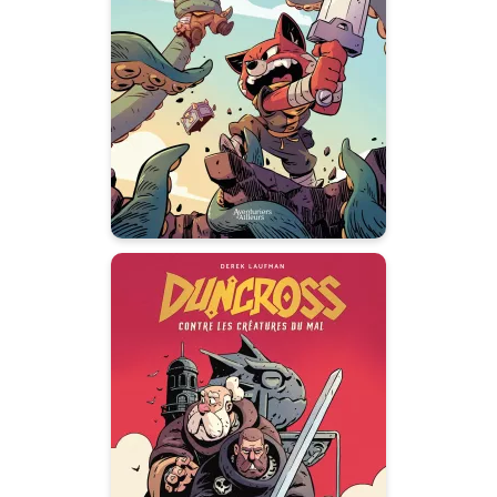
26/06/2024
Date de parution :
Une grande aventure
animalière dans un univers
d'héroïc fantasy.
Autres tomes
Duncross
30/04/2025
Date de parution :
Fun et action dans la Dark
Fantasy !