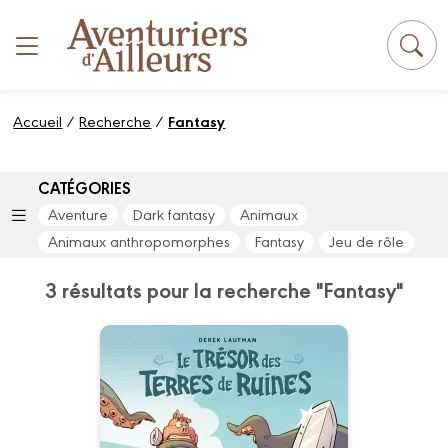
Panneau de gestion des cookies
Accueil
/
Recherche
/
Fantasy
CATÉGORIES
Aventure
Dark fantasy
Animaux
Animaux anthropomorphes
Fantasy
Jeu de rôle
3 résultats pour la recherche "Fantasy"
Le Trésor des
Terres de Ruines