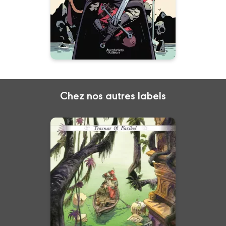
Chez nos autres labels
Tracnar et Faribol
Tome 02
02/03/2022
Date de parution :
Une aventure animalière pleine
d’action et de magie !