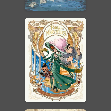
En voir +
Le Paris des
Merveilles
Vol. 02
15/11/2023
Date de parution :
Bienvenue dans le Paris des
Merveilles !
En voir +