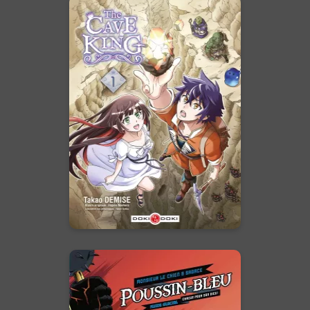
The Cave King
Vol. 01
07/07/2021
Date de parution :
Exilé sur une île hostile, le prince
banni devra apprendre à
survivre à la force de sa pioche
!
En voir +
Poussin-Bleu