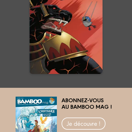
Tome 02
29/05/2019
Date de parution :
Le Roi des dieux rouges va
mourir.
En voir +
ABONNEZ-VOUS
AU BAMBOO MAG !
Je découvre !