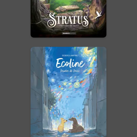
En voir +
Ecoline
Vol. 02 - Histoire
Complète
11/01/2023
Date de parution :
Qui donc a jamais entendu
parler d’une chienne qui peint ?