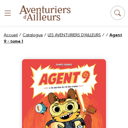
Panneau de gestion des cookies
Accueil
/
Catalogue
/
LES AVENTURIERS D'AILLEURS
/
/
Agent
9 - tome 1