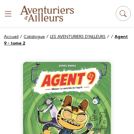
Panneau de gestion des cookies
Accueil
/
Catalogue
/
LES AVENTURIERS D'AILLEURS
/
/
Agent
9 - tome 2