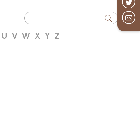
U
V
W
X
Y
Z