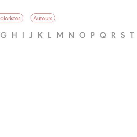
oloristes
Auteurs
G
H
I
J
K
L
M
N
O
P
Q
R
S
T