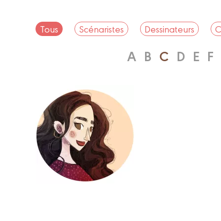
Tous
Scénaristes
Dessinateurs
C
A
B
C
D
E
F
Auteur
ARIANNA
CALABRETTA
Biographie
Albums