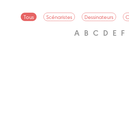
Tous
Scénaristes
Dessinateurs
C
A
B
C
D
E
F