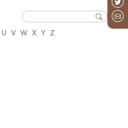
U
V
W
X
Y
Z