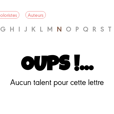
oloristes
Auteurs
G
H
I
J
K
L
M
N
O
P
Q
R
S
T
OUPS !...
Aucun talent pour cette lettre