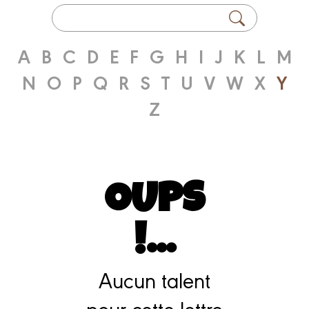
A
B
C
D
E
F
G
H
I
J
K
L
M
N
O
P
Q
R
S
T
U
V
W
X
Y
Z
OUPS
!...
Aucun talent
pour cette lettre