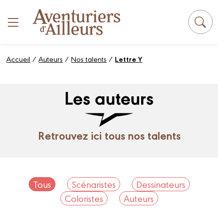
Panneau de gestion des cookies
Accueil
/
Auteurs
/
Nos talents
/
Lettre Y
Les auteurs
Retrouvez ici tous nos talents
Tous
Scénaristes
Dessinateurs
Coloristes
Auteurs