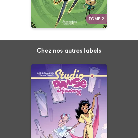
TOME 2
Chez nos autres labels
Studio Danse
Academy
Tome 02
28/10/2026
Date de parution :
Liberté, rigueur, émotion : et si la
plus belle danse était
simplement la leur ?