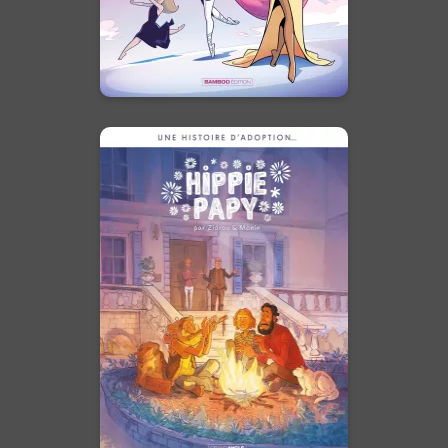
En voir +
Une histoire
d'adoption...-
Hippie papy -
Histoire complète
29/04/2026
Date de parution :
Et si le vrai héritage n’était pas
celui du sang, mais celui du
cœur ?
En voir +