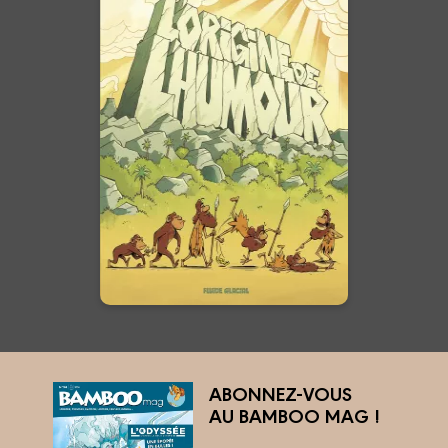
L' Origine de
l'humour
Tome 01
13/05/2026
Date de parution :
Un drôle d'album qui raconte
l'origine de l'humour !
En voir +
ABONNEZ-VOUS
AU BAMBOO MAG !