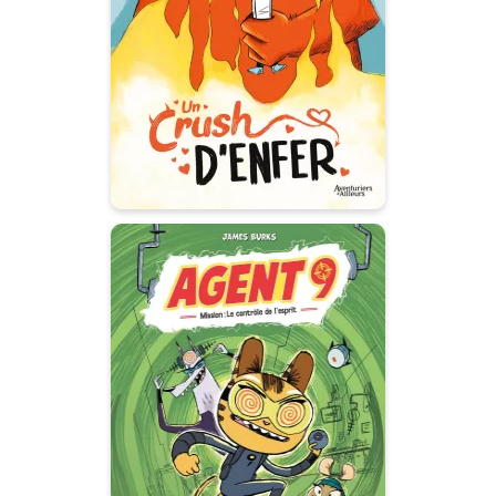
28/01/2026
Date de parution :
Des petits diables truculents
comme entremetteurs
amoureux...
Agent 9
Tome 2
07/01/2026
Date de parution :
Faites gaffe, les méchants ! Il est
encore là pour ruiner vos plans !
Autres tomes