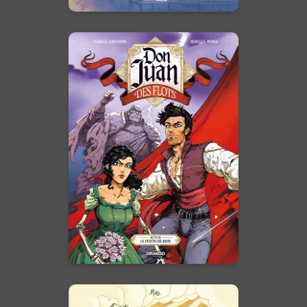
Don Juan des
Flots
Vol. 03/3
27/05/2026
Date de parution :
Quel camp rallierez-vous lors
de la bataille finale ?
En voir +